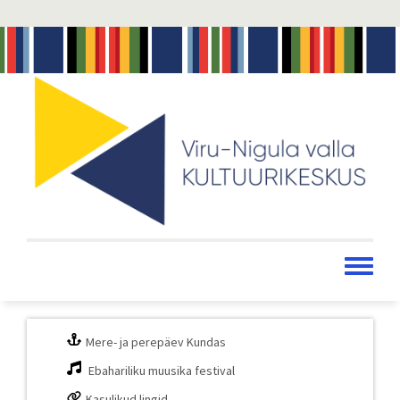
Liigu
edasi
põhisisu
juurde
Toggle
menu
Mere- ja perepäev Kundas
Ebahariliku muusika festival
Kasulikud lingid