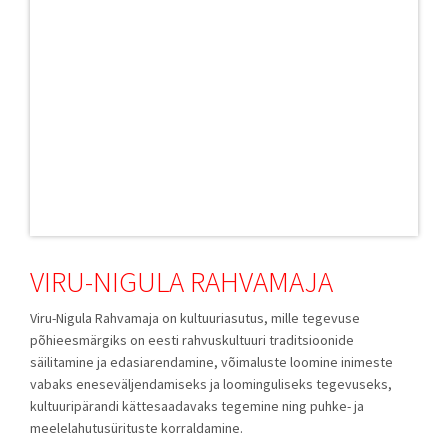
VIRU-NIGULA RAHVAMAJA
Viru-Nigula Rahvamaja on kultuuriasutus, mille tegevuse
põhieesmärgiks on eesti rahvuskultuuri traditsioonide
säilitamine ja edasiarendamine, võimaluste loomine inimeste
vabaks eneseväljendamiseks ja loominguliseks tegevuseks,
kultuuripärandi kättesaadavaks tegemine ning puhke- ja
meelelahutusürituste korraldamine.