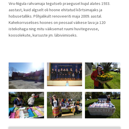
Viru-Nigula rahvamaja tegutseb praegusel kujul alates 1933.
aastast, kuid algselt oli hoone ehitatud kõrtsimajaks ja
hobusetalliks. Põhjalikult renoveeriti maja 2009. aastal.
Kahekorruselises hoones on peosaal väikese lava ja 120
istekohaga ning mitu väiksemat ruumi huvitegevuse,
koosolekute, kursuste jm. läbiviimiseks.