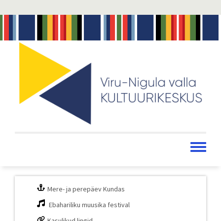
Liigu
edasi
põhisisu
juurde
Toggle
menu
Mere- ja perepäev Kundas
Ebahariliku muusika festival
Kasulikud lingid