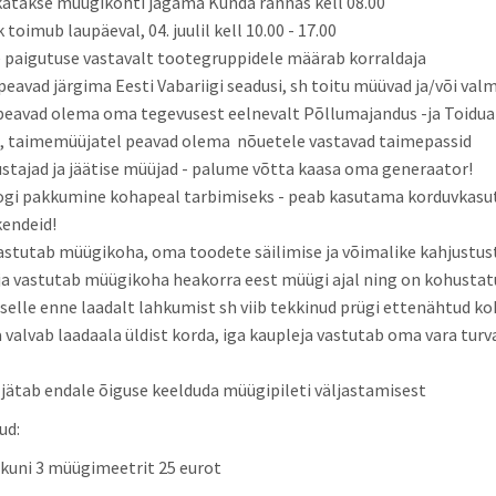
hakatakse müügikohti jagama Kunda rannas kell 08.00
oimub laupäeval, 04. juulil kell 10.00 - 17.00
 paigutuse vastavalt tootegruppidele määrab korraldaja
peavad järgima Eesti Vabariigi seadusi, sh toitu müüvad ja/või val
peavad olema oma tegevusest eelnevalt Põllumajandus -ja Toidu
, taimemüüjatel peavad olema nõuetele vastavad taimepassid
ustajad ja jäätise müüjad - palume võtta kaasa oma generaator!
oogi pakkumine kohapeal tarbimiseks - peab kasutama korduvkasu
endeid!
astutab müügikoha, oma toodete säilimise ja võimalike kahjustus
ja vastutab müügikoha heakorra eest müügi ajal ning on kohustat
selle enne laadalt lahkumist sh viib tekkinud prügi ettenähtud ko
 valvab laadaala üldist korda, iga kaupleja vastutab oma vara turv
 jätab endale õiguse keelduda müügipileti väljastamisest
ud:
 kuni 3 müügimeetrit 25 eurot