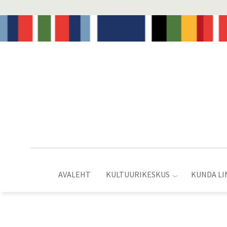
Liigu
edasi
põhisisu
juurde
AVALEHT
KULTUURIKESKUS
KUNDA LI