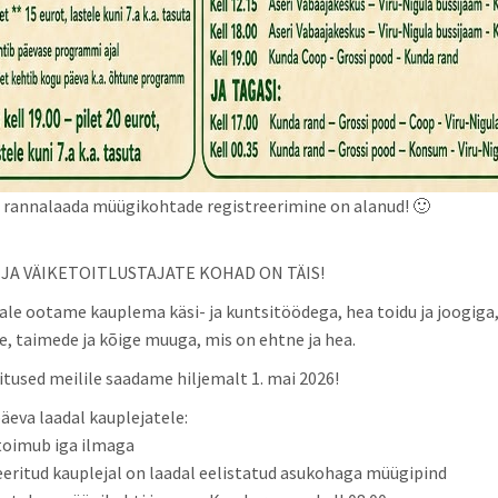
rannalaada müügikohtade registreerimine on alanud! 🙂
 JA VÄIKETOITLUSTAJATE KOHAD ON TÄIS!
le ootame kauplema käsi- ja kuntsitöödega, hea toidu ja joogiga
e, taimede ja kõige muuga, mis on ehtne ja hea.
itused meilile saadame hiljemalt 1. mai 2026!
äeva laadal kauplejatele:
toimub iga ilmaga
eeritud kauplejal on laadal eelistatud asukohaga müügipind