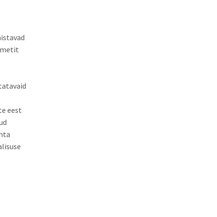
mistavad
ametit
tatavaid
te eest
ud
hta
alisuse