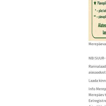
Merepäeva 
NB! SUUR-
Rannalaada
aiasaadust
Laada kinn
Info Merep
Merepäev 
Eelregistr