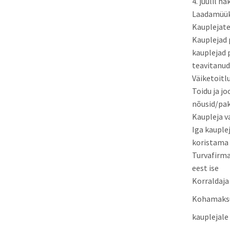
4. juulil 
Laadamüük t
Kauplejate
Kauplejad 
kauplejad 
teavitanud
Väiketoitl
Toidu ja j
nõusid/pak
Kaupleja v
Iga kauple
koristama 
Turvafirma
eest ise
Korraldaja
Kohamaks
kauplejale