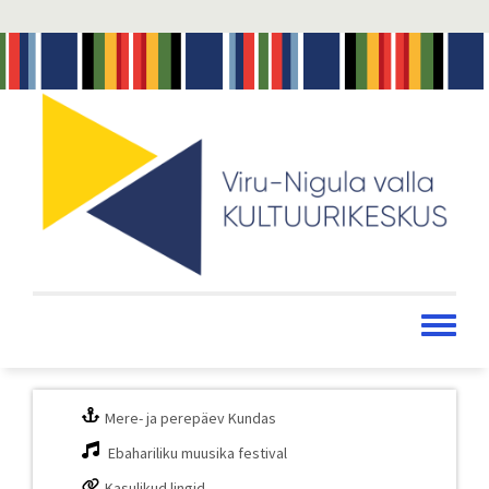
Liigu
edasi
põhisisu
juurde
Toggle
menu
Mere- ja perepäev Kundas
Ebahariliku muusika festival
Kasulikud lingid