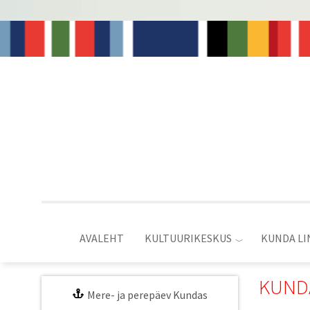
Liigu
edasi
põhisisu
juurde
AVALEHT
KULTUURIKESKUS
KUNDA LI
KUNDA
Mere- ja perepäev Kundas