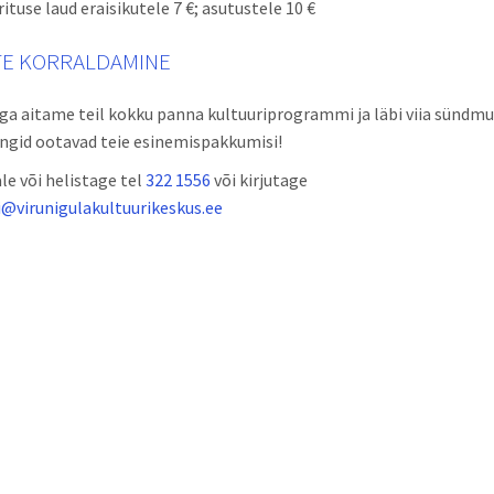
rituse laud eraisikutele 7 €; asutustele 10 €
TE KORRALDAMINE
a aitame teil kokku panna kultuuriprogrammi ja läbi viia sündmus
ingid ootavad teie esinemispakkumisi!
le või helistage tel
322 1556
või kirjutage
@virunigulakultuurikeskus.ee