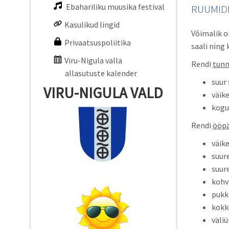
Ebahariliku muusika festival
RUUMID
Kasulikud lingid
Võimalik on
Privaatsuspoliitika
saali ning
Viru-Nigula valla
Rendi
tunn
allasutuste kalender
suur 
VIRU-NIGULA VALD
väike
kogu 
Rendi
ööpä
väike
suure
suure
kohvi
pukkl
kokku
väliü