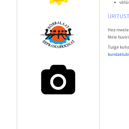
väliü
ÜRITUS
Hea meeleg
Meie huvir
Tulge koha
kundaklubi