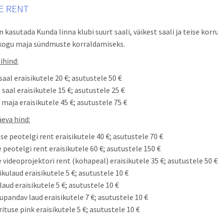
E RENT
 kasutada Kunda linna klubi suurt saali, väikest saali ja teise korr
 kogu maja sündmuste korraldamiseks.
ihind:
saal eraisikutele 20 €; asutustele 50 €
 saal eraisikutele 15 €; asutustele 25 €
maja eraisikutele 45 €; asutustele 75 €
eva hind:
se peotelgi rent eraisikutele 40 €; asutustele 70 €
 peotelgi rent eraisikutele 60 €; asutustele 150 €
 videoprojektori rent (kohapeal) eraisikutele 35 €; asutustele 50 €
kulaud eraisikutele 5 €; asutustele 10 €
aud eraisikutele 5 €; asutustele 10 €
pandav laud eraisikutele 7 €; asutustele 10 €
rituse pink eraisikutele 5 €; asutustele 10 €