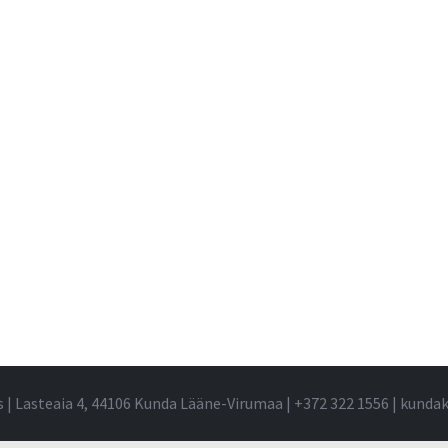
s | Lasteaia 4, 44106 Kunda Lääne-Virumaa |
+372 322 1556
|
kundak