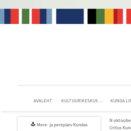
Liigu
edasi
põhisisu
juurde
AVALEHT
KULTUURIKESKUS
KUNDA LI
N oktoober
Mere- ja perepäev Kundas
Üritus Kun