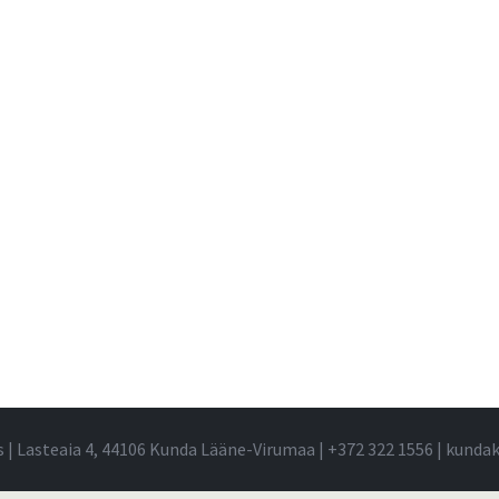
s | Lasteaia 4, 44106 Kunda Lääne-Virumaa |
+372 322 1556
|
kundak