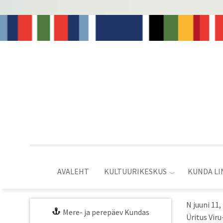
Liigu
edasi
põhisisu
juurde
AVALEHT
KULTUURIKESKUS
KUNDA LI
N juuni 11,
Mere- ja perepäev Kundas
Üritus Viru