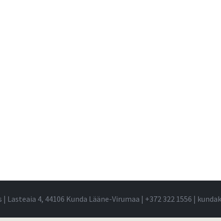
s | Lasteaia 4, 44106 Kunda Lääne-Virumaa |
+372 322 1556
|
kundak