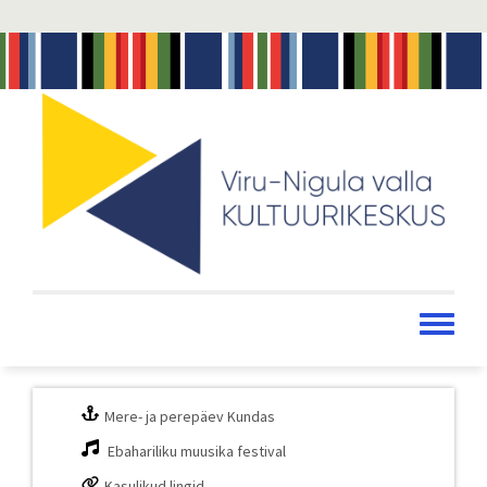
Liigu
edasi
põhisisu
juurde
Toggle
menu
Mere- ja perepäev Kundas
Ebahariliku muusika festival
Kasulikud lingid