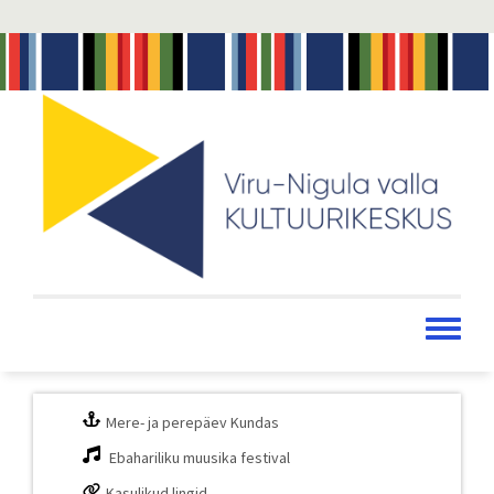
Liigu
edasi
põhisisu
juurde
Toggle
menu
Mere- ja perepäev Kundas
Ebahariliku muusika festival
Kasulikud lingid